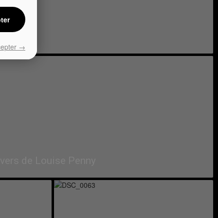
ter
cepter →
ivers de Louise Penny