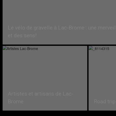
Le vélo de gravelle à Lac-Brome : une merveil
et des sens!
Artistes et artisans de Lac-
Brome
Road tri