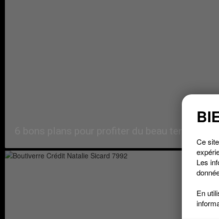
BI
6 bons plans pour profiter du beau temps à 
Ce site
expérie
Les inf
donnée
En util
inform