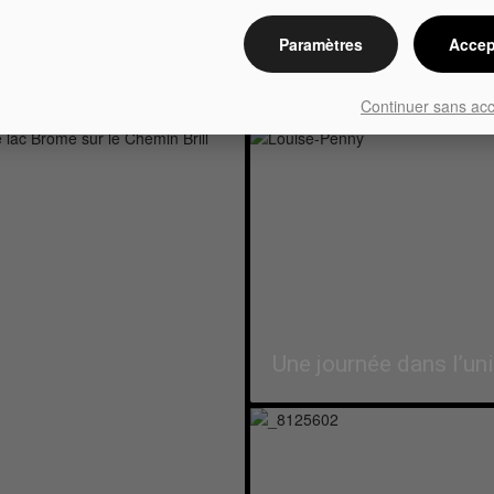
Paramètres
Accep
Un lac, sept villages
Continuer sans ac
Une journée dans l’un