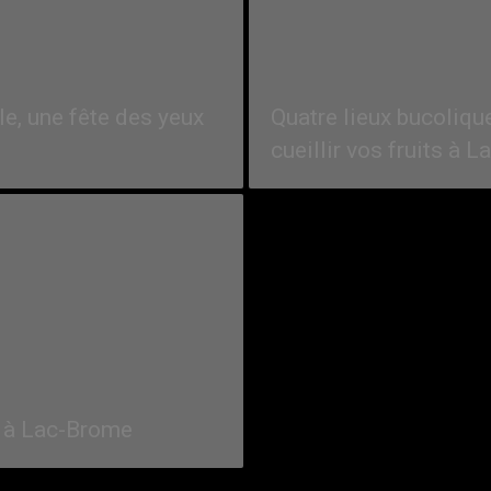
le, une fête des yeux
Quatre lieux bucoliqu
cueillir vos fruits à 
p à Lac-Brome