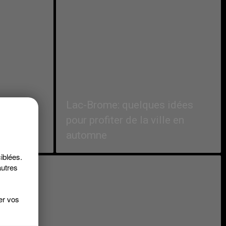
Lac-Brome: quelques idées
pour profiter de la ville en
automne
iblées.
autres
er vos