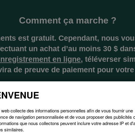
Comment ça marche ?
nts est gratuit. Cependant, nous vous
ectuant un achat d’au moins 30 $ dan
nregistrement en ligne
, téléverser s
rvira de preuve de paiement pour votre
ENVENUE
 web collecte des informations personnelles afin de vous fournir une
nce de navigation personnalisée et de vous proposer des publicités c
ormations que nous collectons peuvent inclure votre adresse IP et d'
s similaires.