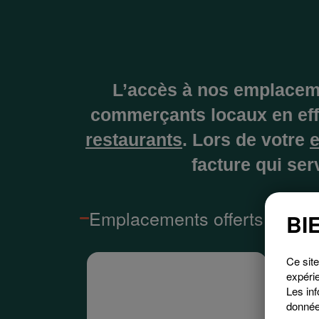
L’accès à nos emplaceme
commerçants locaux en eff
restaurants
. Lors de votre
e
facture qui se
Emplacements offerts
BI
Ce site
expérie
Les inf
donnée