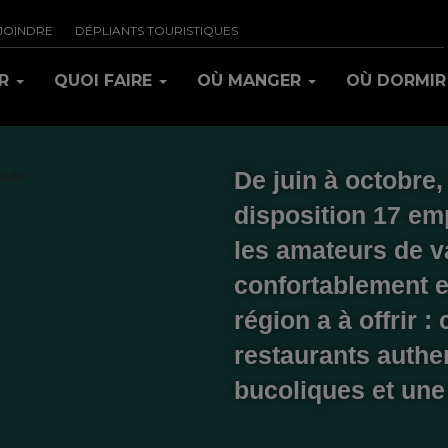
JOINDRE
DÉPLIANTS TOURISTIQUES
IR
QUOI FAIRE
OÙ MANGER
OÙ DORMI
De juin à octobre
disposition 17 em
les amateurs de va
confortablement e
région a à offrir 
restaurants authe
bucoliques et une 