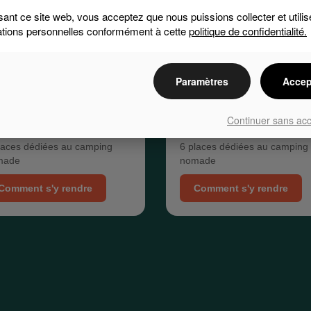
isant ce site web, vous acceptez que nous puissions collecter et utilis
ations personnelles conformément à cette
politique de confidentialité.
Paramètres
Accep
Continuer sans ac
tionnement Argyll
Parc canin
laces dédiées au camping
6 places dédiées au camping
made
nomade
Comment s'y rendre
Comment s'y rendre