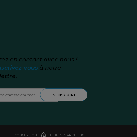
tez en contact avec nous !
nscrivez-vous
à notre
lettre.
CONCEPTION :
LITHIUM MARKETING