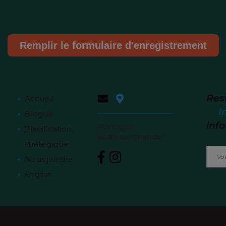
Remplir le formulaire d'enregistrement
Res
Accueil
I
Blogue
info
Partagez
Planification
votre expérience !
stratégique
Nous joindre
English