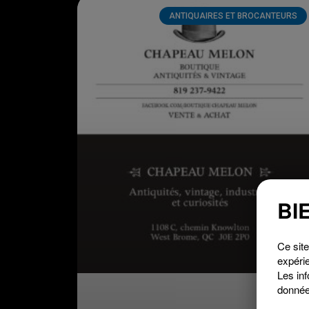
ANTIQUAIRES ET BROCANTEURS
BI
Ce site
expérie
Les inf
donnée