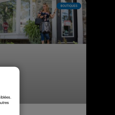
BOUTIQUES
iblées.
autres