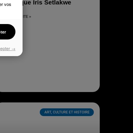
Boutique Iris Setlakwe
er vos
LIRE LA SUITE »
ter
cepter →
ART, CULTURE ET HISTOIRE