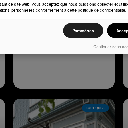
Boutique de liquidation
isant ce site web, vous acceptez que nous puissions collecter et utilis
Rococo
ations personnelles conformément à cette
politique de confidentialité.
LIRE LA SUITE »
Paramètres
Accep
Continuer sans ac
BOUTIQUES