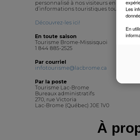
expérie
personnalisé à nos visiteurs en agissant
Les inf
d’informations touristiques tout au long
donnée
Découvrez-les ici!
En util
inform
En toute saison
Tourisme Brome-Missisquoi
1 844 885-2525
Par courriel
infotourisme@lacbrome.ca
Par la poste
Tourisme Lac-Brome
Bureaux administratifs
270, rue Victoria
Lac-Brome (Québec) J0E 1V0
À pro