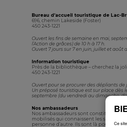
Bureau d’accueil touristique de Lac-
696, chemin Lakeside (Foster)
450 243-1221
Ouvert les fins de semaine en mai, septem
l’Action de grâces) de 10 h à 17 h.
Ouvert
7 jours sur 7 en juin, juillet et août
Information touristique
Près de la bibliothèque – cherchez la jo
450 243-1221
Ouvert pour se procurer des dépliants de ju
Un préposé touristique est sur place dès le
septembre (du vendredi au dimanche, de 9
BI
Nos ambassadeurs
Nos ambassadeurs sont constitués de n
mobilisés qui connaissent les secrets
Ce site
personne d’autre. Ils sont là pour offrir 