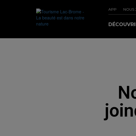
APP
NOUS 
DÉCOUVR
N
joi