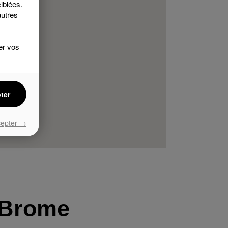
iblées.
autres
er vos
ter
cepter →
-Brome