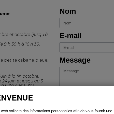
Nom
Brome
E-mail
bre et octobre (jusqu’à
 de 9 h 30 h à 16 h 30.
Message
lie petite cabane bleue!
in à la fin octobre.
 24 juin et jusqu’au 5
 h 30 à 16 h 30).
ENVENUE
os commerçants les plus
 de Lac-Brome comme
 web collecte des informations personnelles afin de vous fournir une
un service d’accueil