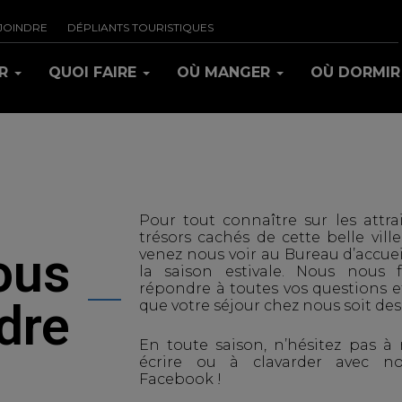
JOINDRE
DÉPLIANTS TOURISTIQUES
IR
QUOI FAIRE
OÙ MANGER
OÙ DORMI
Pour tout connaître sur les attrait
trésors cachés de cette belle ville
ous
venez nous voir au Bureau d’accue
la saison estivale. Nous nous 
répondre à toutes vos questions e
ndre
que votre séjour chez nous soit des
En toute saison, n’hésitez pas à
écrire ou à clavarder avec n
Facebook !