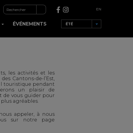
EN
R
ÉVÉNEMENTS
s, les activités et les
 des Cantons-de-l’Est,
il touristique pendant
ferons un plaisir de
t de vous guider pour
 plus agréables.
 nous appeler, à nous
ous sur notre page