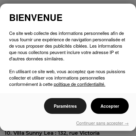
5. Star Café : 61, chemin Lakeside
BIENVENUE
6. Bibliothèque commémorative Pettes : 276,
Ce site web collecte des informations personnelles afin de
chemin de Knowlton
vous fournir une expérience de navigation personnalisée et
de vous proposer des publicités ciblées. Les informations
que nous collectons peuvent inclure votre adresse IP et
7. Auberge Knowlton : 286, chemin de
d'autres données similaires.
Knowlton
En utilisant ce site web, vous acceptez que nous puissions
collecter et utiliser vos informations personnelles
8. Église Saint-Édouard : 366, chemin de
conformément à cette
politique de confidentialité.
Knowlton
Paramètres
Accepter
9. Magasin général Williams : 8, Academy Lane
Continuer sans accepter →
10. Villa Sunny Lea : 132, rue Victoria